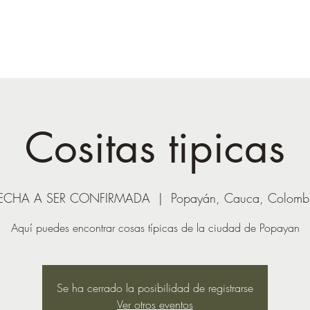
Call
+51 974 995 649
or email us:
info@labaselamay.com
up Departures
Tailored Peru
Local Shop
Cositas tipicas
ECHA A SER CONFIRMADA
  |  
Popayán, Cauca, Colomb
Aquí puedes encontrar cosas típicas de la ciudad de Popayan
Se ha cerrado la posibilidad de registrarse
Ver otros eventos